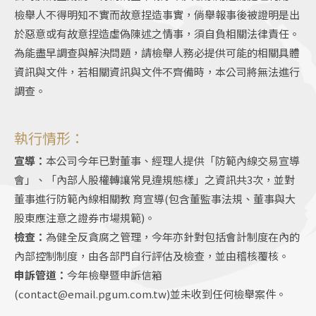
檢舉人不得明知不實而故意捏造事實，倘舉報事後被證明是出
於惡意或有故意捏造虛偽陳述之情事，須自負相關法律責任。
為能盡早調查與解決問題，請檢舉人務必提供可能的相關具體
資訊與文件，若相關資訊與文件不齊備時，本公司將無法進行
調查。
執行情形：
宣導：
本公司今年已對董事、經理人提供「防範內線交易宣導
會」、「內部人股權轉讓常見違規態樣」之資訊共3次，並對
董事進行防範內線相關教 育宣導(包含董監事法規、董事與大
股東應注意之證券市場規範)。
檢查：
為健全反貪腐之管理，今年亦針對包括會計制度在內的
內部控制制度，由各部門自行評估及檢查，並由稽核覆核。
申訴管道：
今年檢舉暨申訴信箱
(contact@email.pgum.com.tw)並未收到任何檢舉案件。