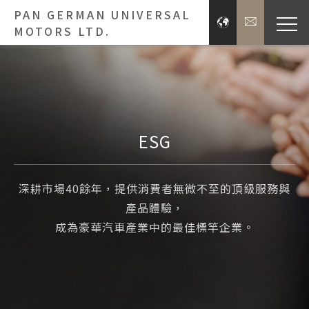
PAN GERMAN UNIVERSAL
MOTORS LTD.
Bra
Brands
ESG
Press 
深耕市場40餘年，提供消費者無微不至的頂級服務與
Inve
產品體驗，
成為豪華汽車產業中的最佳標竿企業。
E
About