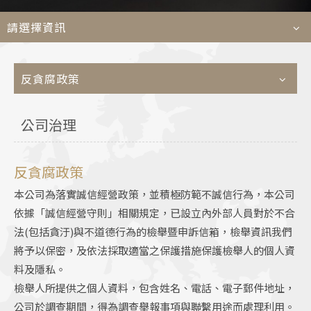
Car
請選擇資訊
Languages
反貪腐政策
TEL
+886-2
E-MAIL
contact@e
公司治理
ADDRESS
6F., No. 100, Xin
Taipei City 11450
反貪腐政策
本公司為落實誠信經營政策，並積極防範不誠信行為，本公司
依據「誠信經營守則」相關規定，已設立內外部人員對於不合
法(包括貪汙)與不道德行為的檢舉暨申訴信箱，檢舉資訊我們
將予以保密，及依法採取適當之保護措施保護檢舉人的個人資
料及隱私。
檢舉人所提供之個人資料，包含姓名、電話、電子郵件地址，
公司於調查期間，得為調查舉報事項與聯繫用途而處理利用。