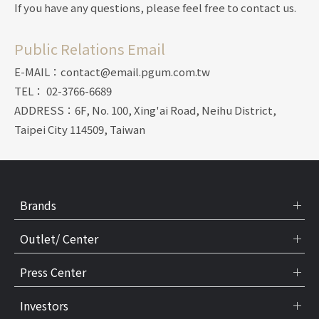
If you have any questions, please feel free to contact us.
Public Relations Email
E-MAIL：contact@email.pgum.com.tw
TEL： 02-3766-6689
ADDRESS：6F, No. 100, Xing'ai Road, Neihu District,
Taipei City 114509, Taiwan
Brands
Outlet/ Center
Press Center
Investors