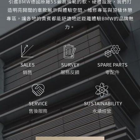
精心打造的旗艦展示中心，黑色基底空間搭配亮橘元素，
引進BMW德國原廠5S最高規範的軟、硬體設施，我們打
盡享展示與體驗
完美襯托MINI大膽鮮明、多樣化的車款，內部規劃獨特的
造明亮開闊的車款展示與體驗空間、維修專區與頂級休憩
專區，讓各地的貴賓都能舒適地近距離體驗BMW的品牌魅
展示體驗區、休憩區等，讓貴賓自在徜徉在專屬MINI
隨著每一個概念、每一次研發和每一款車型的誕生，我們
Style的氛圍中。
力。
每天朝著這個夢想一步一步的邁進；
這也正是為何保時捷所打造的跑車總是成為業界標竿。
SALES
SALES
SURVEY
SURVEY
SPARE PARTS
SPARE PARTS
銷售
銷售
服務反饋
服務反饋
零配件
零配件
SERVICE
SERVICE
SUSTAINABILITY
SUSTAINABILITY
售後服務
售後服務
永續經營
永續經營
全台服務展示據點