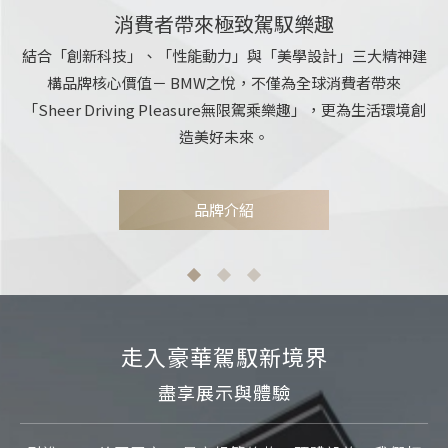
消費者帶來極致駕馭
速度才是王道
壇發揚光大
樂趣
結合「創新科技」、「性能動力」與「美學設計」三大精神建
隨著每一個概念、每一次研發和每一款車型的誕生，我們每天
MINI的核心價值：與眾不同的創意、聰明的功能設計、客製
構品牌核心價值－ BMW之悅，不僅為全球消費者帶來
個性化以及無法取代的go-kart般的駕乘樂趣，
朝著這個夢想一步一步的邁進，
「Sheer Driving Pleasure無限駕乘樂趣」，更為生活環境創
讓運動性能與效率之間達到完美平衡的夢想。
更讓MINI屹立不搖成為車壇潮流引導者。
造美好未來。
品牌介紹
品牌介紹
品牌介紹
走入豪華駕馭新境界
走入豪華駕馭新境界
盡享展示與體驗
盡享展示與體驗
走入豪華駕馭新境界