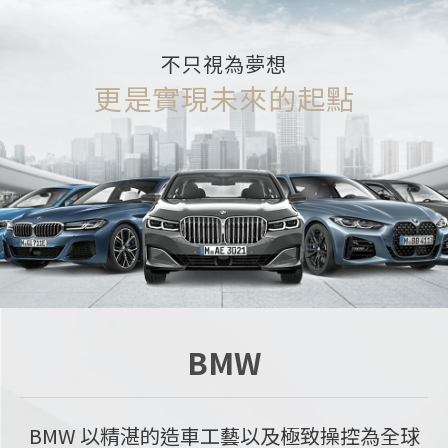
達到完美平衡的夢想
因創意而生的MINI
不只視為夢想
引領潮流的創意在車壇發揚光大
更是實現未來的起點
性能操控與舒適安全
Porsche
BMW
MINI
因創意而生的MINI將無數引領潮流的創意在車
Porsche 以極具智慧的方式將力量成功轉化為
BMW 以精湛的造車工藝以及極致操控為全球