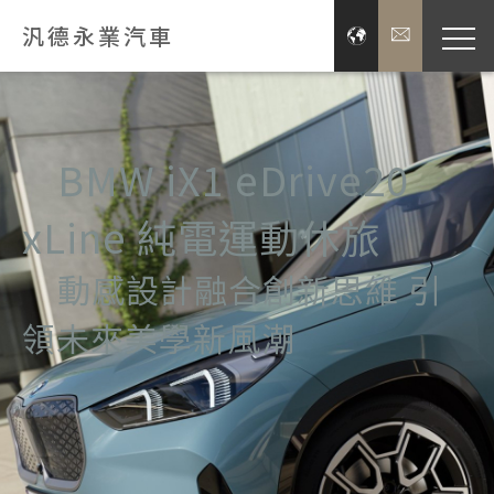
汎德永業汽車
品牌經
BMW iX1 eDrive20
展示服
xLine 純電運動休旅
新聞
動感設計融合創新思維 引
投資
領未來美學新風潮
企業
關於汎德