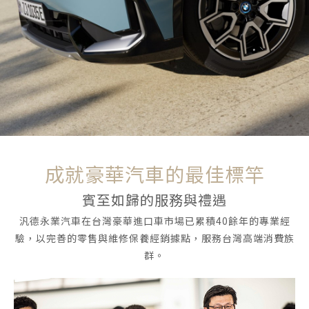
菁英
Languages
馭電而生 駕馭冒險
TEL
+886-2
E-MAIL
contact@e
ADDRESS
114509 台
成就豪華汽車的最佳標竿
賓至如歸的服務與禮遇
汎德永業汽車在台灣豪華進口車市場已累積40餘年的專業經
驗，以完善的零售與維修保養經銷據點，服務台灣高端消費族
群。