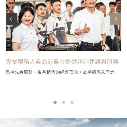
專業服務人員為消費者提供諮詢建議與服務
遵照德國原廠規範，打造最舒適的賞車與服
保養與維修廠區導入智慧車輛管理系統
務體驗
秉持先有服務、後有銷售的經營理念，並持續導入同步...
以德國原廠最高標準打造展示據點，提升維修的品質與...
以「Premium Retail Experience頂級購車禮遇」與「...