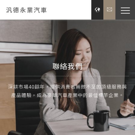
汎德永業汽車
品牌經
展示服
聯絡我們
新聞
投資
深耕市場40餘年，提供消費者無微不至的頂級服務與
產品體驗，成為豪華汽車產業中的最佳標竿企業。
企業
關於汎德