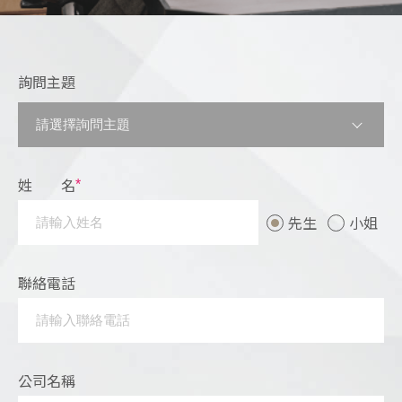
菁英
詢問主題
Languages
TEL
+886-2
E-MAIL
contact@e
ADDRESS
114509 台
姓 名
*
先生
小姐
聯絡電話
公司名稱