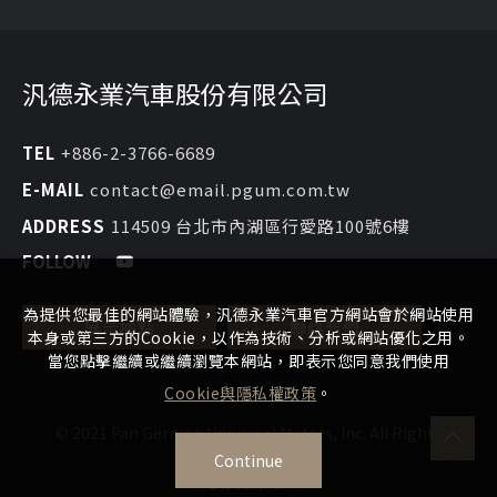
汎德永業汽車股份有限公司
TEL
+886-2-3766-6689
E-MAIL
contact@email.pgum.com.tw
ADDRESS
114509 台北市內湖區行愛路100號6樓
FOLLOW
為提供您最佳的網站體驗，汎德永業汽車官方網站會於網站使用
展示據點
聯絡我們
本身或第三方的Cookie，以作為技術、分析或網站優化之用。
當您點擊繼續或繼續瀏覽本網站，即表示您同意我們使用
Cookie與隱私權政策
。
© 2021 Pan German Universal Motors, Inc. All Rights
Reserved.
Continue
Disclaimer