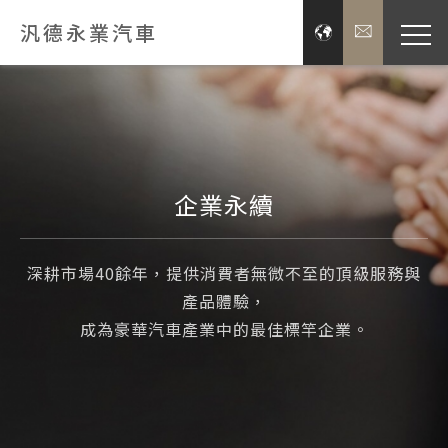
汎德永業汽車
品牌經
展示服
企業永續
新聞
深耕市場40餘年，提供消費者無微不至的頂級服務與
投資
產品體驗，
成為豪華汽車產業中的最佳標竿企業。
企業
關於汎德