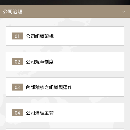
菁英
公司治理
Languages
01
公司組織架構
TEL
+886-2
E-MAIL
contact@e
ADDRESS
114509 台
02
公司規章制度
03
內部稽核之組織與運作
04
公司治理主管