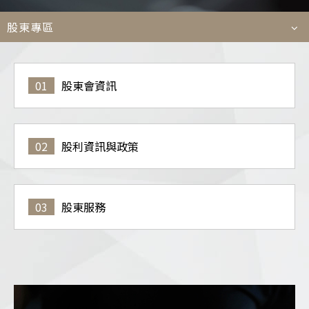
菁英
股東專區
Languages
01
股東會資訊
TEL
+886-2
E-MAIL
contact@e
ADDRESS
114509 台
02
股利資訊與政策
03
股東服務