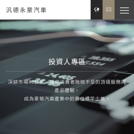
汎德永業汽車
品牌經
展示服
投資人專區
新聞
深耕市場40餘年，提供消費者無微不至的頂級服務與
投資
產品體驗，
成為豪華汽車產業中的最佳標竿企業。
企業
關於汎德