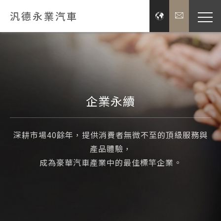
汎德永業汽車
品牌經
展示服
企業永續
新聞
深耕市場40餘年，提供消費者無微不至的頂級服務與
投資
產品體驗，
成為豪華汽車產業中的最佳標竿企業。
企業
關於汎德