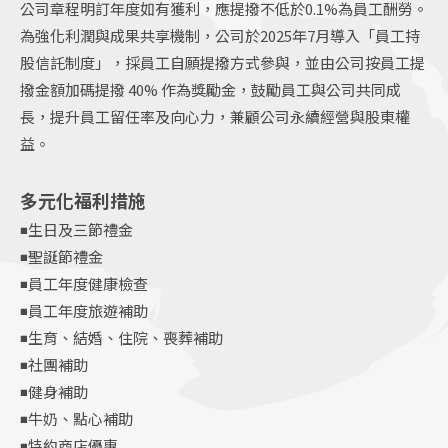
公司章程明訂年度如有獲利，應提撥不低於0.1%為員工酬勞。
為強化利潤與成果共享機制，公司於2025年7月導入「員工持
股信託制度」，採員工自願提撥方式參與，並由公司按員工提
撥金額加碼提撥 40% 作為獎勵金，鼓勵員工與公司共同成
長，提升員工留任率及向心力，兼顧公司永續經營與股東權
益。
多元化福利措施
◾生日及三節禮金
◾聖誕節禮金
◾員工年度健康檢查
◾員工年度旅遊補助
◾生育、結婚、住院、喪葬補助
◾社團補助
◾健身補助
◾牛奶、點心補助
◾特約商店優惠