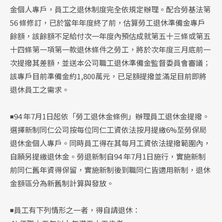
金個人專戶，員工之退休制度完全依規定辦理。配合勞基法第
56 條修訂，已於當年年度終了前，估算勞工退休準備金專戶
餘額，該餘額不足給付次一年度內預估成就第五十三條或第五
十四條第一項第一款退休條件之勞工，將於次年度三月底前一
次提撥其差額，並送本公司職工退休準備金監督委員會審議；
該專戶目前準備金約1,800萬元，已足額提撥並滿足目前即將
退休員工之需求。
◾94 年7月1日起依「勞工退休金條例」辦理員工退休金提撥。
選擇新制同仁公司按每位同仁工資依法按月提繳6%至勞保局
退休金個人專戶。同時員工得在其每月工資依法提撥範圍內，
自願另提繳退休金。勞退新制自94 年7月1日施行，實施新制
前同仁舊年資得保留，實施新制後到職同仁皆適用新制，退休
金額區分為新舊制計算與發放。
◾員工有下列情形之一者，得自請退休：