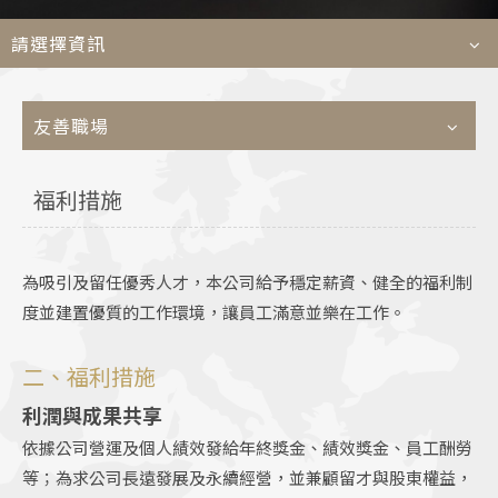
菁英
請選擇資訊
Languages
友善職場
TEL
+886-2
E-MAIL
contact@e
福利措施
ADDRESS
114509 台
為吸引及留任優秀人才，本公司給予穩定薪資、健全的福利制
度並建置優質的工作環境，讓員工滿意並樂在工作。
二、福利措施
利潤與成果共享
依據公司營運及個人績效發給年終獎金、績效獎金、員工酬勞
等；為求公司長遠發展及永續經營，並兼顧留才與股東權益，