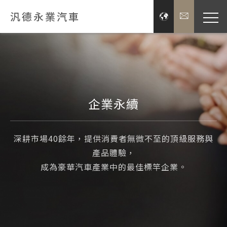
汎德永業汽車
品牌經
展示服
企業永續
新聞
深耕市場40餘年，提供消費者無微不至的頂級服務與
投資
產品體驗，
成為豪華汽車產業中的最佳標竿企業。
企業
關於汎德