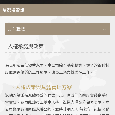
菁英
請選擇資訊
Languages
友善職場
TEL
+886-2
E-MAIL
contact@e
人權承諾與政策
ADDRESS
114509 台
為吸引及留任優秀人才，本公司給予穩定薪資、健全的福利制
度並建置優質的工作環境，讓員工滿意並樂在工作。
一、人權政策與具體管理方案
汎德永業秉持永續經營的理念，以正直誠信的態度實踐企業社
會責任，致力維護員工基本人權，塑造人權充分保障環境，本
公司遵循各項國際人權公約，並將其納入人權政策，包括《聯