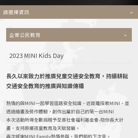
菁英
請選擇資訊
Languages
企業公民教育
TEL
+886-2
E-MAIL
contact@e
2023 MINI Kids Day
ADDRESS
114509 台
長久以來致力於推廣兒童交通安全教育，持續耕耘
交通安全教育的推廣與知識傳播
熱情的與MINI一起學習道路安全知識、近距離探索MINI、並
透過繪畫及勞作體驗，創作出屬於自己的第一台MINI
本次活動所得全數捐贈予至善社會福利基金會-陪你長大計
畫，支持原鄉孩童教育及天賦發展。
再次感謝MINI Family熱情參與，我們相約下次見。