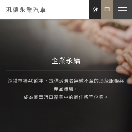
汎德永業汽車
品牌經
展示服
企業永續
新聞
深耕市場40餘年，提供消費者無微不至的頂級服務與
投資
產品體驗，
成為豪華汽車產業中的最佳標竿企業。
企業
關於汎德