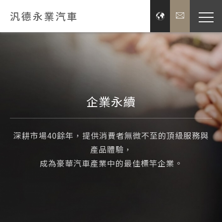
汎德永業汽車
品牌經
展示服
企業永續
新聞
深耕市場40餘年，提供消費者無微不至的頂級服務與
投資
產品體驗，
成為豪華汽車產業中的最佳標竿企業。
企業
關於汎德