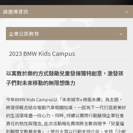
菁英
請選擇資訊
Languages
企業公民教育
TEL
+886-2
E-MAIL
contact@e
2023 BMW Kids Campus
ADDRESS
114509 台
以寓教於樂的方式鼓勵兒童發揮獨特創意，激發孩
子們對未來移動的無限想像力
今年BMW Kids Campus以「未來城市x 綠能永續」為主題，
將環保概念結合電動汽車相關知識，一起為下一代打造更美好
的生活環境盡一份心力。同時, 持續以實際行動展現企業社會
責任的熱忱與理念, 此次活動報名費用將全數捐贈予「兒童福
利聯盟文教基金會」，號召大眾以行動支持公益，支持「小舵