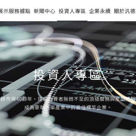
展示服務據點
新聞中心
投資人專區
企業永續
關於汎德
投資人專區
深耕市場40餘年，提供消費者無微不至的頂級服務與產品體驗
成為豪華汽車產業中的最佳標竿企業。