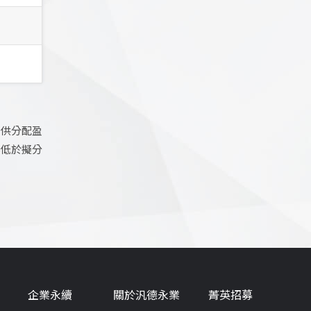
可供分配盈
不低於擬分
企業永續
關於汎德永業
菁英招募