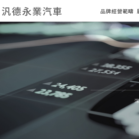
汎德永業汽車
品牌經營範疇