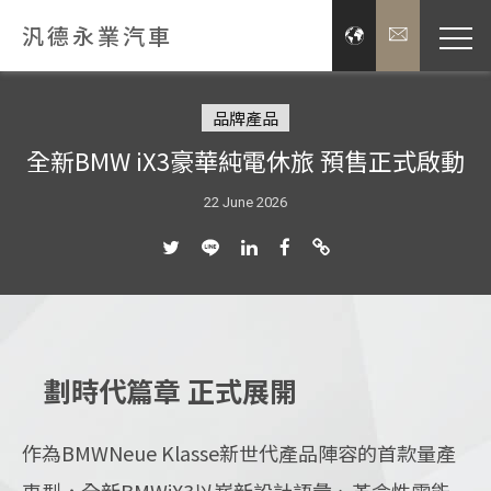
汎德永業汽車
品牌經
品牌產品
全新BMW iX3豪華純電休旅 預售正式啟動
展示服
22 June 2026
新聞
投資
企業
劃時代篇章 正式展開
關於汎德
作為BMWNeue Klasse新世代產品陣容的首款量產
車型，全新BMWiX3以嶄新設計語彙、革命性電能