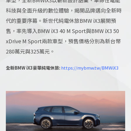
菁英
科技與全面升級的數位體驗，揭開品牌邁向全新時
代的重要序幕。
新世代純電休旅BMW iX3展開預
Languages
售，率先導入BMW iX3 40 M Sport與BMW iX3 50
TEL
+886-2
xDrive M Sport兩款車型，預售價格分別為新台幣
E-MAIL
contact@e
280萬元與325萬元。
ADDRESS
114509 台
全新BMW iX3豪華純電休旅:
https://mybmw.tw/BMWiX3