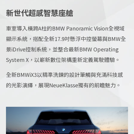
新世代超感智慧座艙
車室導入橫跨A柱的BMW Panoramic Vision全視域
顯
示系統，搭配全新17.9吋懸浮中控螢幕與BMW全
景iDrive控制系統，並整合最
新BMW Ope
ra
ting
System X，以嶄新數位架構重新定義駕駛體驗。
全新BMWiX3以精準洗鍊的設計筆觸與充滿科技感
的光影演繹，展現NeueKlasse獨有的前瞻魅力。