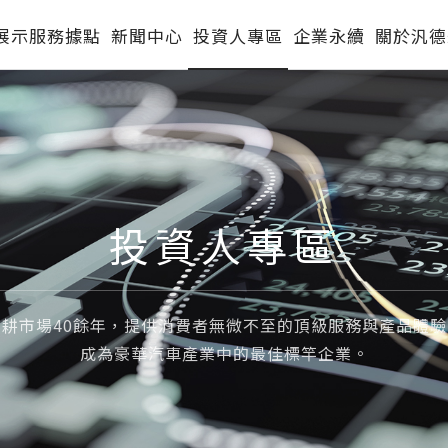
展示服務據點
新聞中心
投資人專區
企業永續
關於汎德
投資人專區
深耕市場40餘年，提供消費者無微不至的頂級服務與產品體驗
成為豪華汽車產業中的最佳標竿企業。