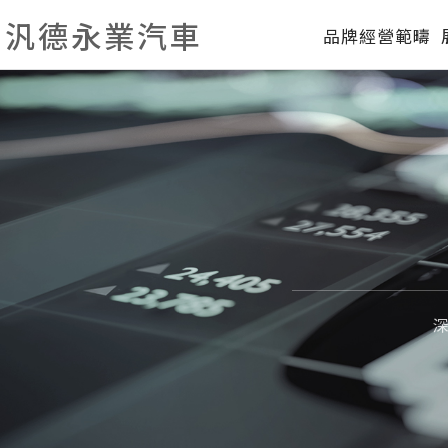
汎德永業汽車
品牌經營範疇